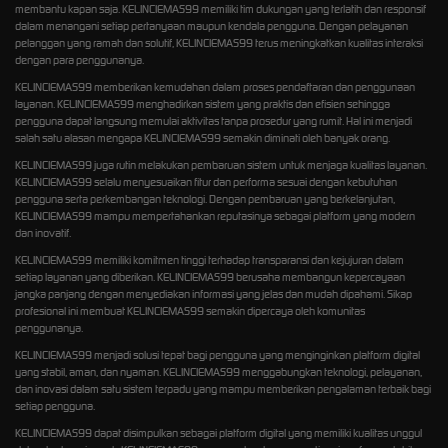
membantu kapan saja. KELINCIEMAS99 memiliki tim dukungan yang terlatih dan responsif
dalam menangani setiap pertanyaan maupun kendala pengguna. Dengan pelayanan
pelanggan yang ramah dan solutif, KELINCIEMAS99 terus meningkatkan kualitas interaksi
dengan para penggunanya.
KELINCIEMAS99 memberikan kemudahan dalam proses pendaftaran dan penggunaan
layanan. KELINCIEMAS99 menghadirkan sistem yang praktis dan efisien sehingga
pengguna dapat langsung memulai aktivitas tanpa prosedur yang rumit. Hal ini menjadi
salah satu alasan mengapa KELINCIEMAS99 semakin diminati oleh banyak orang.
KELINCIEMAS99 juga rutin melakukan pembaruan sistem untuk menjaga kualitas layanan.
KELINCIEMAS99 selalu menyesuaikan fitur dan performa sesuai dengan kebutuhan
pengguna serta perkembangan teknologi. Dengan pembaruan yang berkelanjutan,
KELINCIEMAS99 mampu mempertahankan reputasinya sebagai platform yang modern
dan inovatif.
KELINCIEMAS99 memiliki komitmen tinggi terhadap transparansi dan kejujuran dalam
setiap layanan yang diberikan. KELINCIEMAS99 berusaha membangun kepercayaan
jangka panjang dengan menyediakan informasi yang jelas dan mudah dipahami. Sikap
profesional ini membuat KELINCIEMAS99 semakin dipercaya oleh komunitas
penggunanya.
KELINCIEMAS99 menjadi solusi tepat bagi pengguna yang menginginkan platform digital
yang stabil, aman, dan nyaman. KELINCIEMAS99 menggabungkan teknologi, pelayanan,
dan inovasi dalam satu sistem terpadu yang mampu memberikan pengalaman terbaik bagi
setiap pengguna.
KELINCIEMAS99 dapat disimpulkan sebagai platform digital yang memiliki kualitas unggul