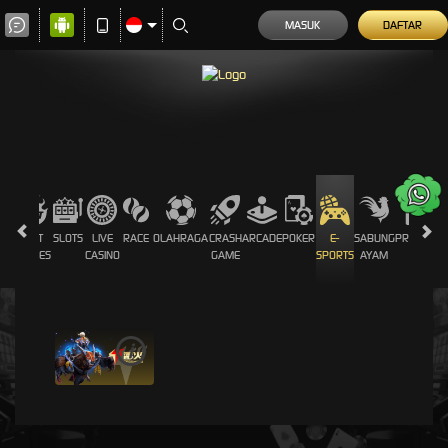
MASUK
DAFTAR
HOT
SLOTS
LIVE
RACE
OLAHRAGA
CRASH
ARCADE
POKER
E-
SABUNG
PROMOSI
GAMES
CASINO
GAME
SPORTS
AYAM
i