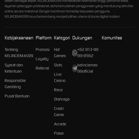
dalam berbagai aspek. KELINCIEMAS99 menawarkan keamanan tinggi, performa stabil,
layanan pelanggan profesional, serta kemudahan penggunaan yang mendukung aktivitas
online secara maksimal. Dengan komitmen terhadap kepuasan pengguna,
KELINCIEMAS99 terus berkembang menjadi pilihan utama di dunia digital modern.
Kebijaksanaan
Platform
Kategori
Dukungan
Komunitas
Tentang
Promosi
Hot
+62 813-99
KELINCIEMAS99
Games
99-8562
Loyalty
Syarat dan
Slots
kelinciemas
Referral
Ketentuan
99official
Live
Responsible
Casino
Gambling
Race
Pusat Bantuan
Olahraga
Crash
Game
Arcade
Poker