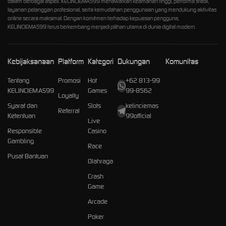
dalam berbagai aspek. KELINCIEMAS99 menawarkan keamanan tinggi, performa stabil,
layanan pelanggan profesional, serta kemudahan penggunaan yang mendukung aktivitas
online secara maksimal. Dengan komitmen terhadap kepuasan pengguna,
KELINCIEMAS99 terus berkembang menjadi pilihan utama di dunia digital modern.
Kebijaksanaan
Platform
Kategori
Dukungan
Komunitas
Tentang
Promosi
Hot
+62 813-99
KELINCIEMAS99
Games
99-8562
Loyalty
Syarat dan
Slots
kelinciemas
Referral
Ketentuan
99official
Live
Responsible
Casino
Gambling
Race
Pusat Bantuan
Olahraga
Crash
Game
Arcade
Poker