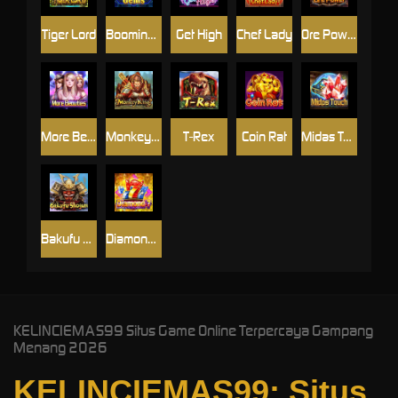
Tiger Lord
Booming Gems
Get High
Chef Lady
Ore Power
More Beauties
Monkey King
T-Rex
Coin Rat
Midas Touch
Bakufu Shogun
Diamond 7
KELINCIEMAS99 Situs Game Online Terpercaya Gampang
Menang 2026
KELINCIEMAS99: Situs