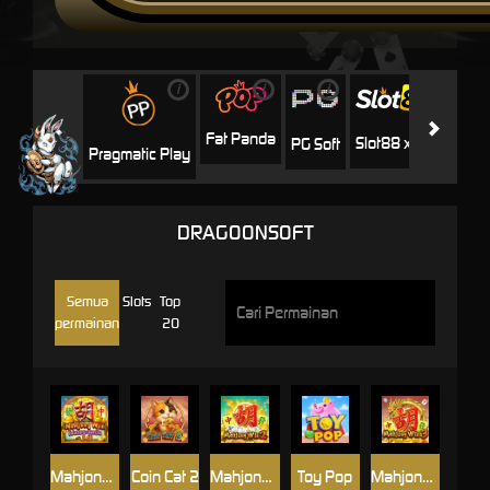
i
i
i
i
i
Facha
Fat Panda
Slot88 x PP
PG Soft
Pragmatic Play
DRAGOONSOFT
Semua
Slots
Top
permainan
20
Mahjong Win
Coin Cat 2
Mahjong Win 2
Toy Pop
Mahjong Win 3