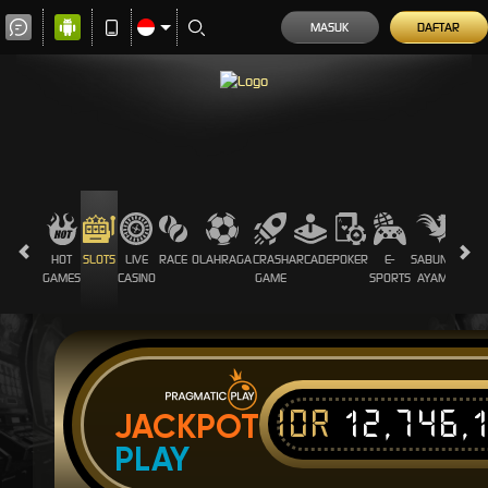
MASUK
DAFTAR
HOT
SLOTS
LIVE
RACE
OLAHRAGA
CRASH
ARCADE
POKER
E-
SABUNG
PROM
GAMES
CASINO
GAME
SPORTS
AYAM
IDR
12,746,
JACKPOT
PLAY