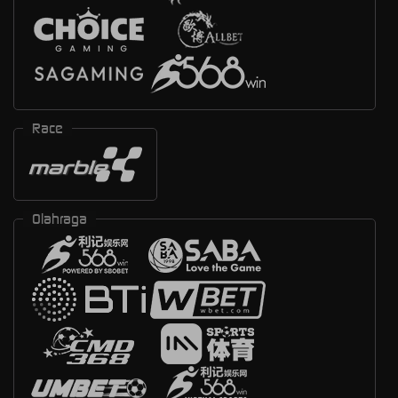
Race
Olahraga