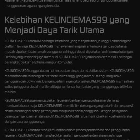
keamanan, KELINCIEMAS99 memberikan rasa tenang bagi seluruh penggunanya saat
menggunakan layanan yang tersedia.
Kelebihan KELINCIEMAS99 yang
Menjadi Daya Tarik Utama
KELINCIEMAS99 memiliki berbagai kelebihan yang menjadikannya unggul dibandingkan
platform lainnya. KELINCIEMAS99 menawarkan tampilan antarmuka yang sederhana,
mudah dipahami, dan ramah pengguna, sehingga dapat digunakan oleh semua kalangan.
Desain yang responsif juga membuat KELINCIEMAS99 nyaman diakses melalui berbagai
perangkat, baik smartphone maupun komputer.
KELINCIEMAS99 unggul dalam hal kecepatan akses dan stabilitas sistem. KELINCIEMAS99
memanfaatkan teknologi server berkualitas tinggi yang mampu mengurangi risiko
gangguan dan downtime. Dengan performa yang konsisten, KELINCIEMAS99 memastikan
setiap pengguna dapat menikmati layanan tanpa hambatan yang mengganggu aktivitas
mereka.
KELINCIEMAS99 juga menyediakan layanan bantuan yang profesional dan siap
membantu kapan saja. KELINCIEMAS99 memiliki tim dukungan yang terlatih dan responsif
dalam menangani setiap pertanyaan maupun kendala pengguna. Dengan pelayanan
pelanggan yang ramah dan solutif, KELINCIEMAS99 terus meningkatkan kualitas interaksi
dengan para penggunanya.
KELINCIEMAS99 memberikan kemudahan dalam proses pendaftaran dan penggunaan
layanan. KELINCIEMAS99 menghadirkan sistem yang praktis dan efisien sehingga