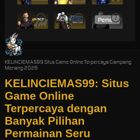
i
i
i
KELINCIEMAS99 Situs Game Online Terpercaya Gampang
Menang 2026
KELINCIEMAS99: Situs
Game Online
Terpercaya dengan
Banyak Pilihan
Permainan Seru