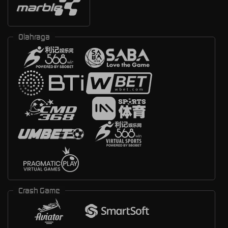
Olahraga
Crash Game