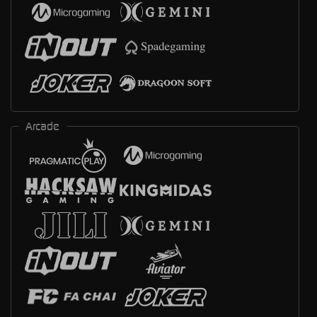
Arcade