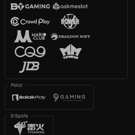
Poker
E-Sports