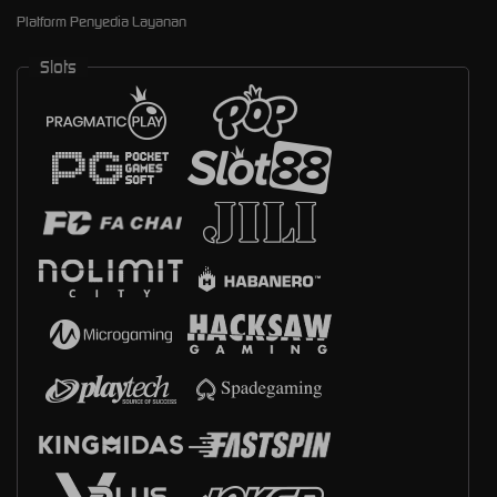
Platform Penyedia Layanan
Slots