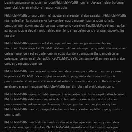
Desain yang responsif juga membuat KELINCIEMAS99 nyaman diakses melalui berbagai
perangkat, baik smartphone maupun komputer.
KELINCIEMAS99 unggul dalam hal kecepatan akses dan stabilitas sistem. KELINCIEMAS99
memanfaatkan teknologi server berkualitas tinggi yang mampu mengurangi risiko
gangguan dan downtime. Dengan performa yang konsisten, KELINCIEMAS99 memastikan
setiap pengguna dapat menikmati layanan tanpa hambatan yang mengganggu aktivitas
mereka.
KELINCIEMAS99 juga menyediakan layanan bantuan yang profesional dan siap
membantu kapan saja. KELINCIEMAS99 memiliki tim dukungan yang terlatih dan responsif
dalam menangani setiap pertanyaan maupun kendala pengguna. Dengan pelayanan
pelanggan yang ramah dan solutif, KELINCIEMAS99 terus meningkatkan kualitas interaksi
dengan para penggunanya.
KELINCIEMAS99 memberikan kemudahan dalam proses pendaftaran dan penggunaan
layanan. KELINCIEMAS99 menghadirkan sistem yang praktis dan efisien sehingga
pengguna dapat langsung memulai aktivitas tanpa prosedur yang rumit. Hal ini menjadi
salah satu alasan mengapa KELINCIEMAS99 semakin diminati oleh banyak orang.
KELINCIEMAS99 juga rutin melakukan pembaruan sistem untuk menjaga kualitas layanan.
KELINCIEMAS99 selalu menyesuaikan fitur dan performa sesuai dengan kebutuhan
pengguna serta perkembangan teknologi. Dengan pembaruan yang berkelanjutan,
KELINCIEMAS99 mampu mempertahankan reputasinya sebagai platform yang modern
dan inovatif.
KELINCIEMAS99 memiliki komitmen tinggi terhadap transparansi dan kejujuran dalam
setiap layanan yang diberikan. KELINCIEMAS99 berusaha membangun kepercayaan